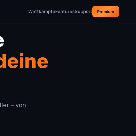
Wettkämpfe
Features
Support
Premium
e
 deine
ler – von